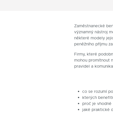
Zaměstnanecké benef
významný nástroj mo
některé modely jeji
peněžního příjmu z
Firmy, které podobn
mohou promítnout ne
pravidel a komunik
co se rozumí p
kterých benefi
proč je vhodné p
jaké praktické