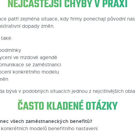
NEJČASTĚJŠÍ CHYBY V PRAXI
ce patří zejména situace, kdy firmy ponechají původní nas
istrativní dopady změn.
 také:
 podmínky
ycení ve mzdové agendě
omunikace se zaměstnanci
cení konkrétního modelu
změn
 bývá v podobných situacích jednou z nejcitlivějších oblas
ČASTO KLADENÉ OTÁZKY
ec všech zaměstnaneckých benefitů?
 konkrétních modelů benefitního nastavení.