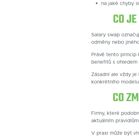
na jaké chyby si
CO JE
Salary swap označuj
odměny nebo jiného
Právě tento princip
benefitů s ohledem
Zásadní ale vždy je
konkrétního modelu
CO ZM
Firmy, které podobn
aktuálním pravidlům
V praxi může být vh