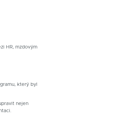
mezi HR, mzdovým
gramu, který byl
pravit nejen
taci.