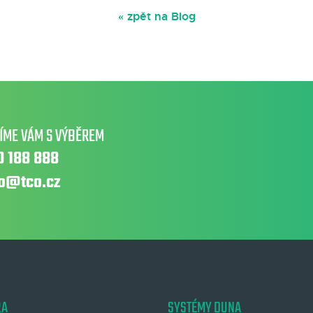
« zpět na Blog
ÍME VÁM S VÝBĚREM
0 188 888
fo@tco.cz
RA
SYSTÉMY DUNA