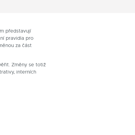
m představují
ní pravidla pro
ýměnou za část
ěřit. Změny se totiž
tivy, interních