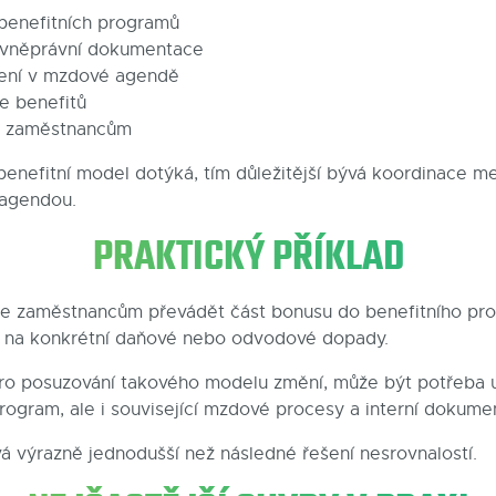
a benefitních programů
ovněprávní dokumentace
ení v mzdové agendě
e benefitů
i zaměstnancům
 benefitní model dotýká, tím důležitější bývá koordinace 
 agendou.
PRAKTICKÝ PŘÍKLAD
e zaměstnancům převádět část bonusu do benefitního pro
 na konkrétní daňové nebo odvodové dopady.
ro posuzování takového modelu změní, může být potřeba u
rogram, ale i související mzdové procesy a interní dokumen
á výrazně jednodušší než následné řešení nesrovnalostí.