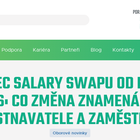
POR
Podpora
Kariéra
Partneři
Blog
Kontakty
C SALARY SWAPU OD
6: CO ZMĚNA ZNAMENÁ
TNAVATELE A ZAMĚS
Oborové novinky