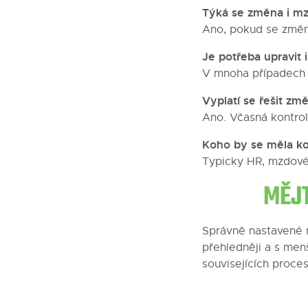
Týká se změna i m
Ano, pokud se změn
Je potřeba upravit 
V mnoha případech a
Vyplatí se řešit z
Ano. Včasná kontrol
Koho by se měla ko
Typicky HR, mzdové 
MĚJ
Správně nastavené 
přehledněji a s men
souvisejících proces