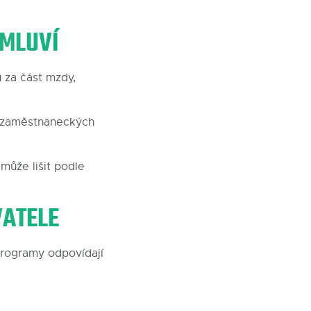
 MLUVÍ
 za část mzdy,
í zaměstnaneckých
může lišit podle
VATELE
 programy odpovídají