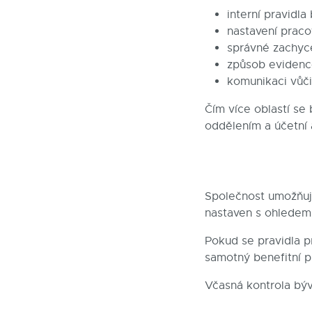
interní pravidl
nastavení prac
správné zachyc
způsob evidenc
komunikaci vůč
Čím více oblastí se
oddělením a účetní
Společnost umožňuj
nastaven s ohledem
Pokud se pravidla p
samotný benefitní p
Včasná kontrola býv