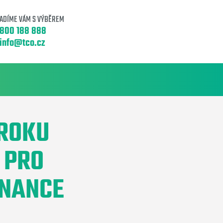
ADÍME VÁM S VÝBĚREM
800 188 888
info@tco.cz
 ROKU
 PRO
TNANCE