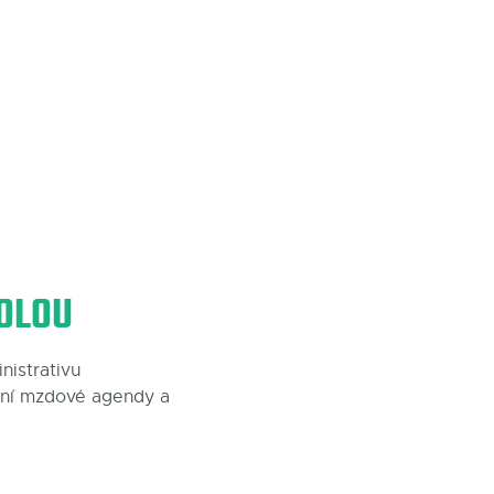
OLOU
istrativu
ní mzdové agendy a