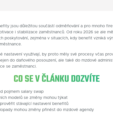
ity jsou důležitou součástí odměňování a pro mnoho fire
tivace i stabilizace zaměstnanců. Od roku 2026 se ale mě
ch poskytování, zejména v situacích, kdy benefit vzniká v
aměstnance.
é nastavení využívají, by proto měly své procesy včas prov
jen do daňového posouzení, ale také do mzdové administra
ace se zaměstnanci.
CO SE V ČLÁNKU DOZVÍTE
od pojmem salary swap
tních modelů se změny mohou týkat
rověřit stávající nastavení benefitů
 dopady mohou změny přinést do mzdové agendy