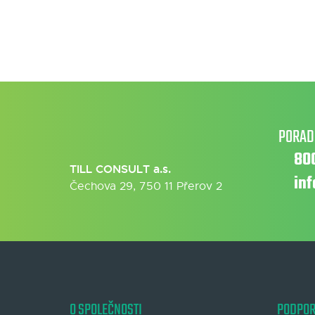
PORAD
80
TILL CONSULT a.s.
in
Čechova 29, 750 11 Přerov 2
O SPOLEČNOSTI
PODPO