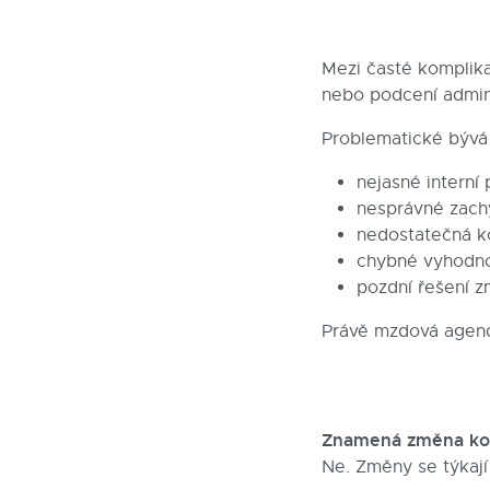
Mezi časté komplika
nebo podcení admin
Problematické bývá
nejasné interní
nesprávné zach
nedostatečná k
chybné vyhodno
pozdní řešení 
Právě mzdová agenda
Znamená změna kon
Ne. Změny se týkají