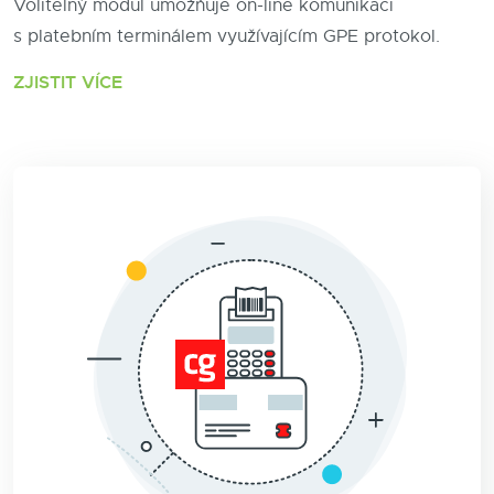
Volitelný modul umožňuje on-line komunikaci
s platebním terminálem využívajícím GPE protokol.
ZJISTIT VÍCE