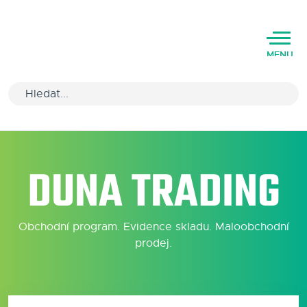
MENU
Úvod
DUNA TRADING
Varianty software
Školení
Obchodní program. Evidence skladu. Maloobchodní
Podpora
prodej.
Kariéra
Partneři