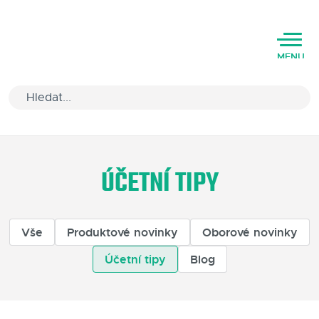
MENU
Úvod
ÚČETNÍ TIPY
Varianty software
Školení
Vše
Produktové novinky
Oborové novinky
Podpora
Účetní tipy
Blog
Kariéra
Partneři