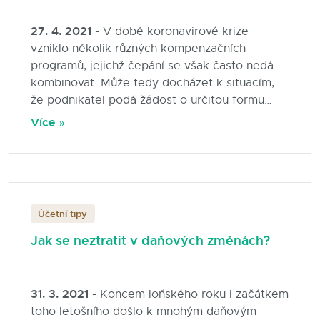
podívejte se na stránky MPSV.
27. 4. 2021
- V době koronavirové krize
vzniklo několik různých kompenzačních
programů, jejichž čepání se však často nedá
kombinovat. Může tedy docházet k situacím,
že podnikatel podá žádost o určitou formu
kompenzace a následně se ukáže, že jiný
Více »
kompenzační program by byl výhodnější.
Finanční správě se nyní množí dotazy
podnikatelů, kteří oprávněně čerpali
kompenzační bonus, avšak následně zjistili, že
se jim vyplatí kompenzační bonus pro OSVČ
Účetní tipy
vrátit a čerpat raději výhodnější podporu z
jiného kompenzačního programu.
Jak se neztratit v daňových změnách?
31. 3. 2021
- Koncem loňského roku i začátkem
toho letošního došlo k mnohým daňovým