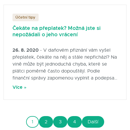
Účetní tipy
Čekáte na přeplatek? Možná jste si
nepožádali o jeho vrácení
26. 8. 2020
- V daňovém přiznání vám vyšel
přeplatek, čekáte na něj a stále nepřichází? Na
vině může být jednoduchá chyba, které se
plátci poměrně často dopouštějí. Podle
finanční správy zapomenou vyplnit a podepsat
žádost o vrácení přeplatku.
Více »
1
2
3
4
Další