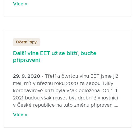
je také až na výjimky uzavřen maloobchod a
Více »
služby, což definitivně znemožňuje činnost
řadě podnikatelů.
Účetní tipy
Další vlna EET už se blíží, buďte
připraveni
29. 9. 2020
- Třetí a čtvrtou vlnu EET jsme již
měli mít v březnu roku 2020 za sebou. Díky
koronavirové krizi byla však odložena. Od 1. 1.
2021 budou však muset být drobní živnostníci
v České republice na tuto změnu připraveni.
Níže je přehled základních informací pro
Více »
drobné živnotníky a podnikatele.