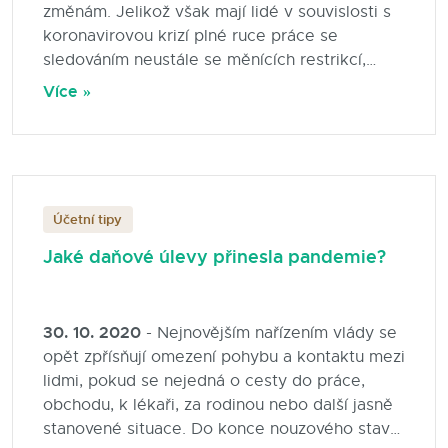
změnám. Jelikož však mají lidé v souvislosti s
koronavirovou krizí plné ruce práce se
sledováním neustále se měnících restrikcí,
nestihnou pojmout ještě změny v termínech
Více »
podání daňových přiznání, daňových slevách
ani další novinky. Finanční správa v poslední
době eviduje zvýšený počet dotazů od
dezorientované veřejnosti.
Účetní tipy
Jaké daňové úlevy přinesla pandemie?
30. 10. 2020
- Nejnovějším nařízením vlády se
opět zpřísňují omezení pohybu a kontaktu mezi
lidmi, pokud se nejedná o cesty do práce,
obchodu, k lékaři, za rodinou nebo další jasně
stanovené situace. Do konce nouzového stavu