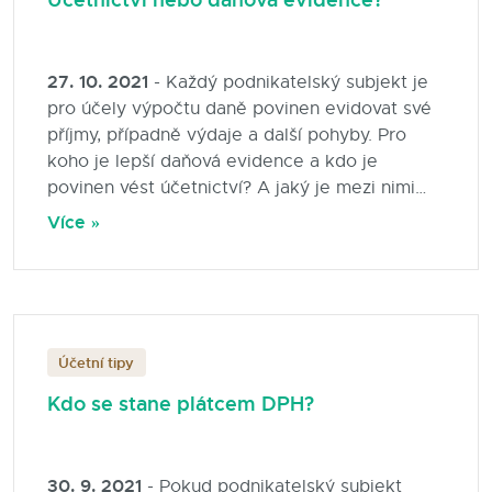
27. 10. 2021
- Každý podnikatelský subjekt je
pro účely výpočtu daně povinen evidovat své
příjmy, případně výdaje a další pohyby. Pro
koho je lepší daňová evidence a kdo je
povinen vést účetnictví? A jaký je mezi nimi
rozdíl?
Více »
Účetní tipy
Kdo se stane plátcem DPH?
30. 9. 2021
- Pokud podnikatelský subjekt