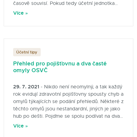
časově souvisí. Pokud tedy účetní jednotka
obdrží fakturu pozdě (až po období, se kterým
Více »
věcně a časově souvisí), je třeba použít právě
dohadné položky, aby byl dodržen aktuální
princip. Dohadné položky používáme tehdy,
když známe období a účel, avšak potřebujeme
odhadnout jejich výši. Pokud bychom znali i
Účetní tipy
výši, nejednalo by se o dohadné položky, ale o
časové rozlišení.
Přehled pro pojišťovnu a dva časté
omyly OSVČ
29. 7. 2021
- Nikdo není neomylný, a tak každý
rok evidují zdravotní pojišťovny spousty chyb a
omylů týkajících se podání přehledů. Některé z
těchto omylů jsou nestandardní, jiných je jako
hub po dešti. Pojďme se spolu podívat na dva
velmi četné omyly a udělat si konečně jasno!
Více »