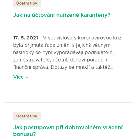
Účetní tipy
Jak na účtování nařízené karantény?
17. 5. 2021
- V souvislosti s koronavirovou krizí
byla přijmuta řada změn, s jejichž věcnými
následky se nyní vypořádávají podnikatelé,
zaměstnavatelé, účetní, daňoví poradci i
finanční správa. Dotazy se množí a taktéž
obavy z chyb a následných sankcí. Jednou z
Více »
novinek je takzvaná „izolačka“, která
kompenzuje zaměstnancům ušlou mzdu při
nařízené karanténě. Maximální výše příspěvku
je 370 Kč na den. Tento podpůrný program byl
prodloužen až do června a jelikož je často
Účetní tipy
využíván, je pro mnohé účetní nutné se
seznámit se způsobem správného účtování.
Jak postupovat při dobrovolném vrácení
Pokud vás zajímají další informace o izolačce,
bonusu?