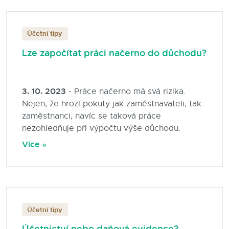
Blog
Účetní tipy
Kontakty
Lze započítat práci načerno do důchodu?
3. 10. 2023
- Práce načerno má svá rizika.
Nejen, že hrozí pokuty jak zaměstnavateli, tak
zaměstnanci, navíc se taková práce
nezohledňuje při výpočtu výše důchodu.
Více »
Účetní tipy
Účetnictví nebo daňová evidence?