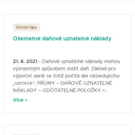
Účetní tipy
Ošemetné daňově uznatelné náklady
21. 6. 2021
- Daňově uznatelné náklady mohou
významným způsobem snížit daň. Základ pro
výpočet daně se totiž počítá dle následujícího
„vzrorce“: PŘÍJMY – DAŇOVĚ UZNATELNÉ
NÁKLADY – ODČITATELNÉ POLOŽKY =
ZÁKLAD DANĚ
Více »