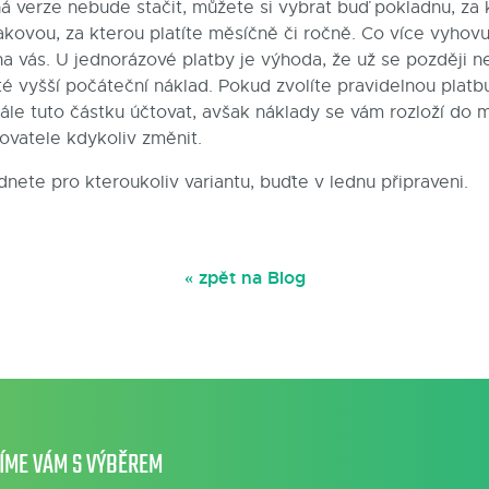
 verze nebude stačit, můžete si vybrat buď pokladnu, za k
kovou, za kterou platíte měsíčně či ročně. Co více vyhov
na vás. U jednorázové platby je výhoda, že už se později ne
é vyšší počáteční náklad. Pokud zvolíte pravidelnou platbu
stále tuto částku účtovat, avšak náklady se vám rozloží do 
vatele kdykoliv změnit.
nete pro kteroukoliv variantu, buďte v lednu připraveni.
« zpět na Blog
ÍME VÁM S VÝBĚREM