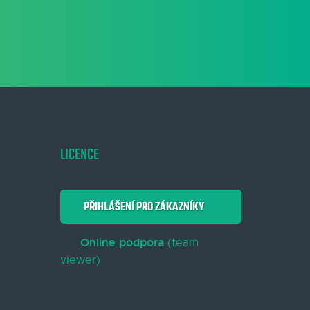
LICENCE
PŘIHLÁŠENÍ PRO ZÁKAZNÍKY
Online podpora
(team
viewer)