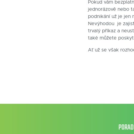
Pokud vám bezplatná
jednorázově nebo ta
podnikání už je jen 
Nevýhodou je zajist
trvalý příkaz a neu
také můžete poskyto
Ať už se však rozhod
PORAD