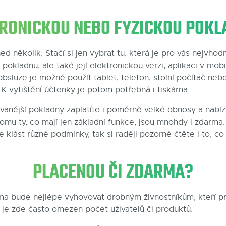
RONICKOU NEBO FYZICKOU POK
ned několik. Stačí si jen vybrat tu, která je pro vás nejvhod
 pokladnu, ale také její elektronickou verzi, aplikaci v mobi
sluze je možné použít tablet, telefon, stolní počítač nebo
 K vytištění účtenky je potom potřebná i tiskárna.
ovanější pokladny zaplatíte i poměrně velké obnosy a nabí
tomu ty, co mají jen základní funkce, jsou mnohdy i zdarma
 klást různé podmínky, tak si raději pozorně čtěte i to, c
PLACENOU ČI ZDARMA?
a bude nejlépe vyhovovat drobným živnostníkům, kteří pr
ož je zde často omezen počet uživatelů či produktů.