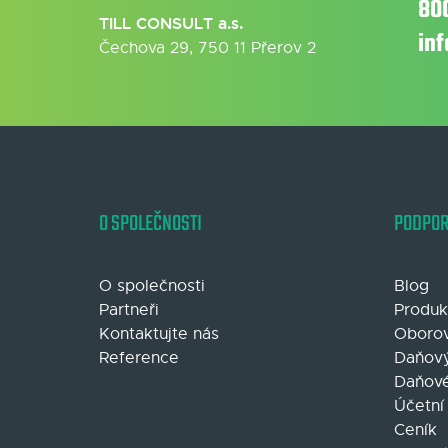
80
TILL CONSULT a.s.
in
Čechova 29, 750 11 Přerov 2
O SPOLEČNOSTI
PODPO
O společnosti
Blog
Partneři
Produk
Kontaktujte nás
Oborov
Reference
Daňový
Daňové
Účetní
Ceník