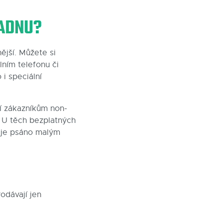
LADNU?
nější. Můžete si
lním telefonu či
 i speciální
zí zákazníkům non-
. U těch bezplatných
o je psáno malým
odávají jen