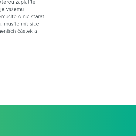
terou zaplatíte
uje vašemu
musíte o nic starat.
, musíte mít sice
menších částek a