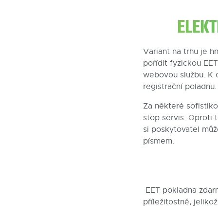
ELEKT
Variant na trhu je h
pořídit fyzickou EET
webovou službu. K ob
registrační poladnu.
Za některé sofistik
stop servis. Oproti 
si poskytovatel může
písmem.
EET pokladna zdarm
příležitostně, jelik