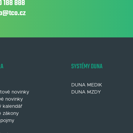
0 188 888
fo@tco.cz
RA
SYSTÉMY DUNA
DUNA MEDIK
tové novinky
DUNA MZDY
é novinky
 kalendář
 zákony
 pojmy