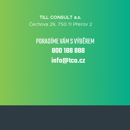
TILL CONSULT a.s.
Čechova 29, 750 11 Přerov 2
PORADÍME VÁM S VÝBĚREM
800 188 888
info@tco.cz