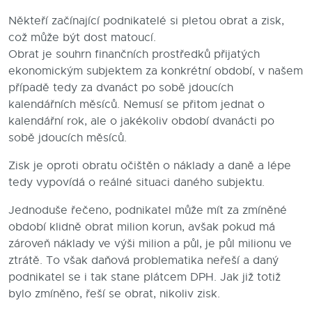
Někteří začínající podnikatelé si pletou obrat a zisk,
Blog
což může být dost matoucí.
Kontakty
Obrat je souhrn finančních prostředků přijatých
ekonomickým subjektem za konkrétní období, v našem
případě tedy za dvanáct po sobě jdoucích
kalendářních měsíců. Nemusí se přitom jednat o
kalendářní rok, ale o jakékoliv období dvanácti po
sobě jdoucích měsíců.
Zisk je oproti obratu očištěn o náklady a daně a lépe
tedy vypovídá o reálné situaci daného subjektu.
Jednoduše řečeno, podnikatel může mít za zmíněné
období klidně obrat milion korun, avšak pokud má
zároveň náklady ve výši milion a půl, je půl milionu ve
ztrátě. To však daňová problematika neřeší a daný
podnikatel se i tak stane plátcem DPH. Jak již totiž
bylo zmíněno, řeší se obrat, nikoliv zisk.