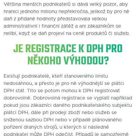
Většina menších podnikatelů si dává velký pozor, aby
hranici jednoho milionu nepřekročila, jelikož by pro ně
daň z přidané hodnoty představovala velkou
administrativní i finanční zátěž a ani zákazníkům se
nelíbí, když se daň projeví na ceně produktů či služeb.
JE REGISTRACE K DPH PRO
NĚKOHO VÝHODOU?
Existují podnikatelé, kteří stanoveného limitu
nedosáhnou, a přesto je pro ně výhodnější se plátci
DPH stát. Tito se potom mohou k DPH registrovat
dobrovolně. Dobrovolná registrace se vyplatí například
pokud jsou zákazníci daného podnikatelského subjektu
plátci DPH, dále při prodeji zboží nebo služeb se
sníženou sazbou DPH nebo v případě plánovaného
pořízení drahých strojů, u kterých si následně
podnikatel může DPH odečíst. Případů je samozřejmě