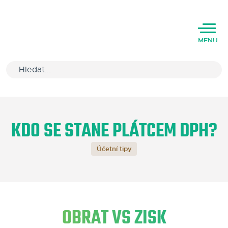
MENU
Úvod
KDO SE STANE PLÁTCEM DPH?
Varianty software
Účetní tipy
Školení
Podpora
Kariéra
OBRAT VS ZISK
Partneři