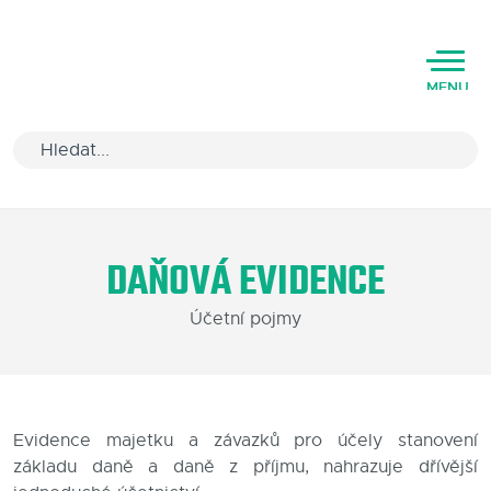
MENU
Úvod
DAŇOVÁ EVIDENCE
Varianty software
Účetní pojmy
Školení
Podpora
Kariéra
Evidence majetku a závazků pro účely stanovení
základu daně a daně z příjmu, nahrazuje dřívější
Partneři