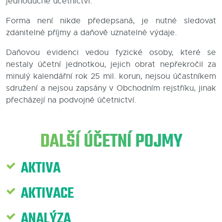
jednoduché účetnictví.
Blog
Forma není nikde předepsaná, je nutné sledovat
zdanitelné příjmy a daňově uznatelné výdaje.
Kontakty
Daňovou evidenci vedou fyzické osoby, které se
nestaly účetní jednotkou, jejich obrat nepřekročil za
minulý kalendářní rok 25 mil. korun, nejsou účastníkem
sdružení a nejsou zapsány v Obchodním rejstříku, jinak
přecházejí na podvojné účetnictví.
DALŠÍ ÚČETNÍ POJMY
AKTIVA
AKTIVACE
ANALÝZA