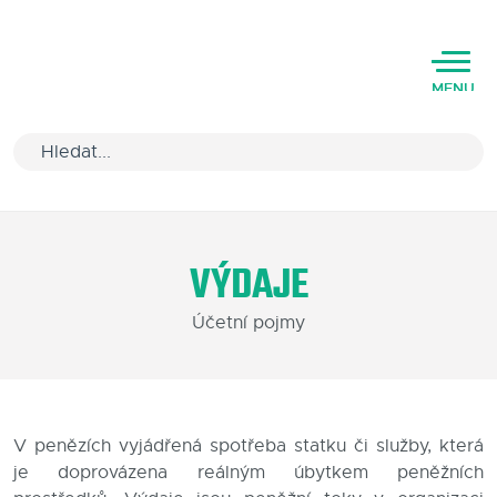
MENU
Úvod
VÝDAJE
Varianty software
Účetní pojmy
Školení
Podpora
Kariéra
V penězích vyjádřená spotřeba statku či služby, která
je doprovázena reálným úbytkem peněžních
Partneři