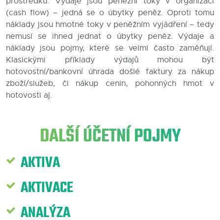
prostředků. Výdaje jsou peněžní toky v organizaci
(cash flow) – jedná se o úbytky peněz. Oproti tomu
Blog
náklady jsou hmotné toky v peněžním vyjádření – tedy
nemusí se ihned jednat o úbytky peněz. Výdaje a
Kontakty
náklady jsou pojmy, které se velmi často zaměňují.
Klasickými příklady výdajů mohou být
hotovostní/bankovní úhrada došlé faktury za nákup
zboží/služeb, či nákup cenin, pohonných hmot v
hotovosti aj.
DALŠÍ ÚČETNÍ POJMY
AKTIVA
AKTIVACE
ANALÝZA