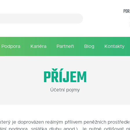
POR
Podpora
Kariéra
Partneři
Blog
Kontakty
PŘÍJEM
Účetní pojmy
terý je doprovázen reálným přílivem peněžních prostředků
ciální podpora, splátka dluhu apod.). Je nutné odlišovat