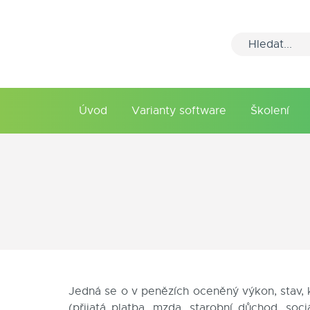
Úvod
Varianty software
Školení
Jedná se o v penězích oceněný výkon, stav, k
(přijatá platba, mzda, starobní důchod, so