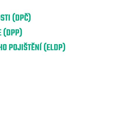
STI (DPČ)
 (DPP)
O POJIŠTĚNÍ (ELDP)