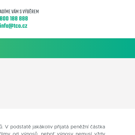
ADÍME VÁM S VÝBĚREM
800 188 888
info@tco.cz
. V podstatě jakákoliv přijatá peněžní částka
 příjmy od výnosů, neboť výnosy nemusí vždy