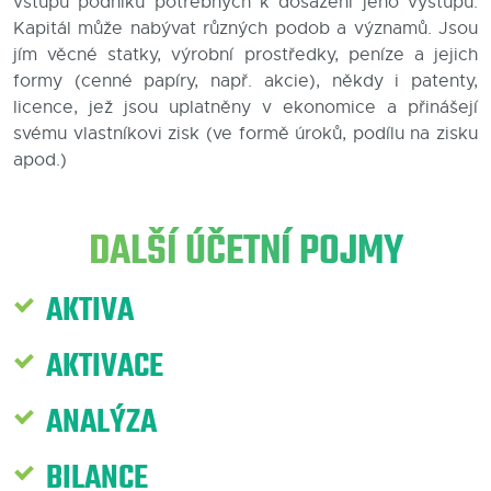
vstupů podniku potřebných k dosažení jeho výstupů.
Kapitál může nabývat různých podob a významů. Jsou
Blog
jím věcné statky, výrobní prostředky, peníze a jejich
formy (cenné papíry, např. akcie), někdy i patenty,
Kontakty
licence, jež jsou uplatněny v ekonomice a přinášejí
svému vlastníkovi zisk (ve formě úroků, podílu na zisku
apod.)
DALŠÍ ÚČETNÍ POJMY
AKTIVA
AKTIVACE
ANALÝZA
BILANCE