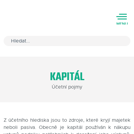
MENU
Úvod
KAPITÁL
Varianty software
Účetní pojmy
Školení
Podpora
Kariéra
Z účetního hlediska jsou to zdroje, které kryjí majetek
neboli pasiva. Obecně je kapitál používán k nákupu
Partneři