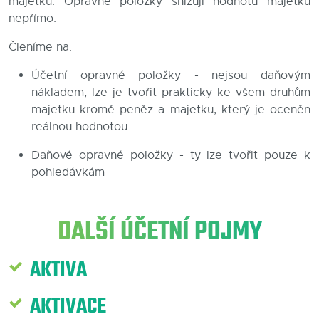
majetku. Opravné položky snižují hodnotu majetku
nepřímo.
Blog
Členíme na:
Kontakty
Účetní opravné položky - nejsou daňovým
nákladem, lze je tvořit prakticky ke všem druhům
majetku kromě peněz a majetku, který je oceněn
reálnou hodnotou
Daňové opravné položky - ty lze tvořit pouze k
pohledávkám
DALŠÍ ÚČETNÍ POJMY
AKTIVA
AKTIVACE