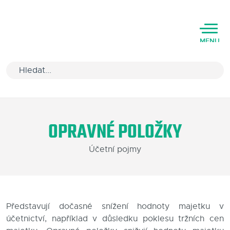
MENU
Úvod
OPRAVNÉ POLOŽKY
Varianty software
Účetní pojmy
Školení
Podpora
Kariéra
Představují dočasné snížení hodnoty majetku v
účetnictví, například v důsledku poklesu tržních cen
Partneři