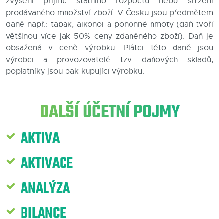
zvýšení příjmů státního rozpočtu nebo snížení
prodávaného množství zboží. V Česku jsou předmětem
Blog
daně např.: tabák, alkohol a pohonné hmoty (daň tvoří
většinou více jak 50% ceny zdaněného zboží). Daň je
Kontakty
obsažená v ceně výrobku. Plátci této daně jsou
výrobci a provozovatelé tzv. daňových skladů,
poplatníky jsou pak kupující výrobku.
DALŠÍ ÚČETNÍ POJMY
AKTIVA
AKTIVACE
ANALÝZA
BILANCE