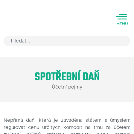
MENU
Úvod
SPOTŘEBNÍ DAŇ
Varianty software
Účetní pojmy
Školení
Podpora
Kariéra
Nepřímá daň, která je zaváděna státem s úmyslem
regulovat cenu určitých komodit na trhu za účelem
Partneři