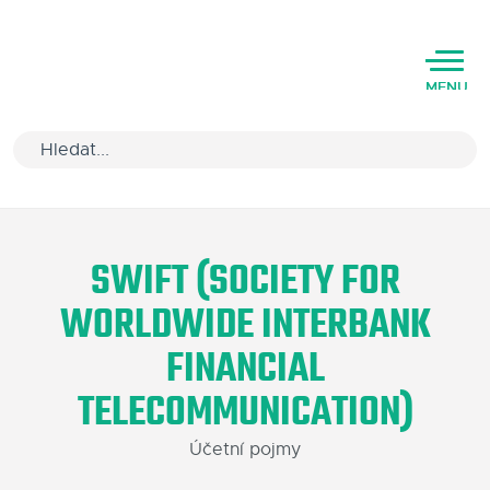
MENU
Úvod
SWIFT (SOCIETY FOR
Varianty software
WORLDWIDE INTERBANK
Školení
FINANCIAL
Podpora
TELECOMMUNICATION)
Kariéra
Účetní pojmy
Partneři