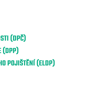
STI (DPČ)
 (DPP)
O POJIŠTĚNÍ (ELDP)