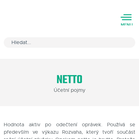
MENU
Úvod
NETTO
Varianty software
Účetní pojmy
Školení
Podpora
Kariéra
Hodnota aktiv po odečtení oprávek. Používá se
především ve výkazu Rozvaha, který tvoří součást
Partneři