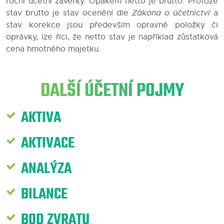
roční účetní závěrky. Opakem netto je brutto. Protože
stav brutto je stav ocenění dle
Zákona o účetnictví
a
Blog
stav korekce jsou především opravné položky či
oprávky, lze říci, že netto stav je například zůstatková
Kontakty
cena hmotného majetku.
DALŠÍ ÚČETNÍ POJMY
AKTIVA
AKTIVACE
ANALÝZA
BILANCE
BOD ZVRATU