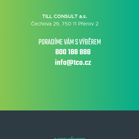
TILL CONSULT a.s.
Čechova 29, 750 11 Přerov 2
PORADÍME VÁM S VÝBĚREM
800 188 888
info@tco.cz