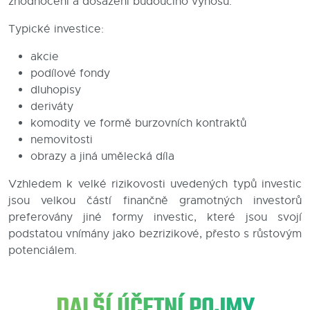
zhodnocení a dosažení budoucího výnosu.
Blog
Typické investice:
Kontakty
akcie
podílové fondy
dluhopisy
deriváty
komodity ve formě burzovních kontraktů
nemovitosti
obrazy a jiná umělecká díla
Vzhledem k velké rizikovosti uvedených typů investic
jsou velkou částí finančně gramotných investorů
preferovány jiné formy investic, které jsou svojí
podstatou vnímány jako bezrizikové, přesto s růstovým
potenciálem.
DALŠÍ ÚČETNÍ POJMY