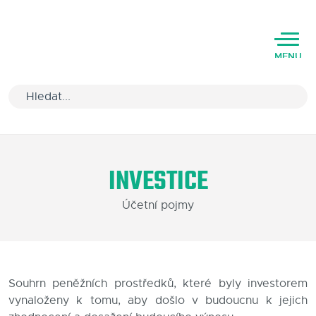
MENU
Úvod
INVESTICE
Varianty software
Účetní pojmy
Školení
Podpora
Kariéra
Souhrn peněžních prostředků, které byly investorem
vynaloženy k tomu, aby došlo v budoucnu k jejich
Partneři