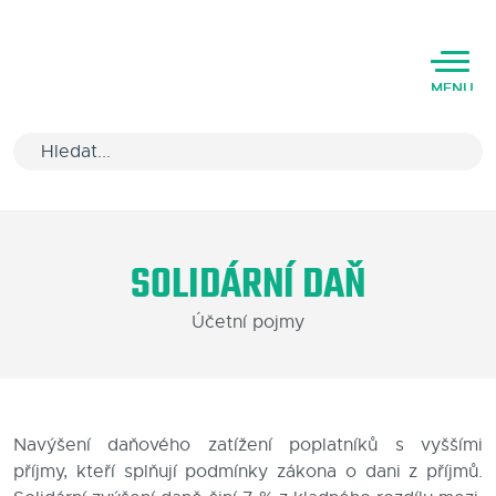
MENU
Úvod
SOLIDÁRNÍ DAŇ
Varianty software
Účetní pojmy
Školení
Podpora
Kariéra
Navýšení daňového zatížení poplatníků s vyššími
příjmy, kteří splňují podmínky zákona o dani z příjmů.
Partneři