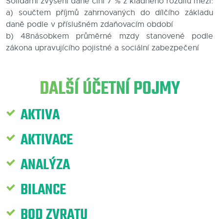
Solidární zvýšení daně činí 7 % z kladného rozdílu mezi:
a) součtem příjmů zahrnovaných do dílčího základu
Blog
daně podle v příslušném zdaňovacím období
b) 48násobkem průměrné mzdy stanovené podle
Kontakty
zákona upravujícího pojistné a sociální zabezpečení
DALŠÍ ÚČETNÍ POJMY
AKTIVA
AKTIVACE
ANALÝZA
BILANCE
BOD ZVRATU