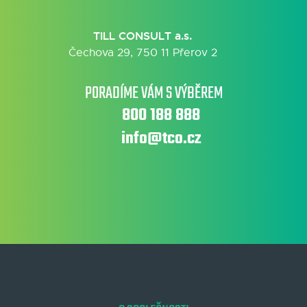
TILL CONSULT a.s.
Čechova 29, 750 11 Přerov 2
PORADÍME VÁM S VÝBĚREM
800 188 888
info@tco.cz