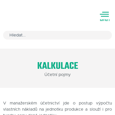
MENU
Úvod
KALKULACE
Varianty software
Účetní pojmy
Školení
Podpora
Kariéra
V manažerském účetnictví jde o postup výpočtu
vlastních nákladů na jednotku produkce a slouží i pro
Partneři