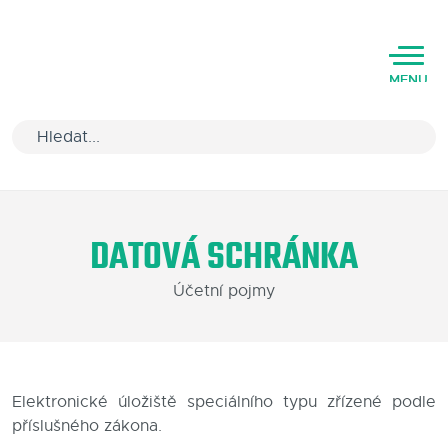
MENU
Úvod
DATOVÁ SCHRÁNKA
Varianty software
Účetní pojmy
Školení
Podpora
Kariéra
Elektronické úložiště speciálního typu zřízené podle
příslušného zákona.
Partneři