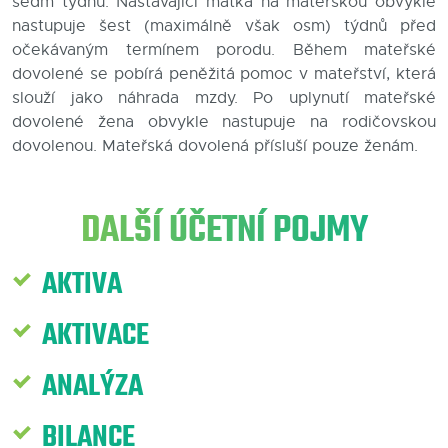
sedm týdnů. Nastávající matka na mateřskou obvykle
nastupuje šest (maximálně však osm) týdnů před
Blog
očekávaným termínem porodu. Během mateřské
dovolené se pobírá peněžitá pomoc v mateřství, která
Kontakty
slouží jako náhrada mzdy. Po uplynutí mateřské
dovolené žena obvykle nastupuje na rodičovskou
dovolenou. Mateřská dovolená p
řísluší pouze ženám.
DALŠÍ ÚČETNÍ POJMY
AKTIVA
AKTIVACE
ANALÝZA
BILANCE