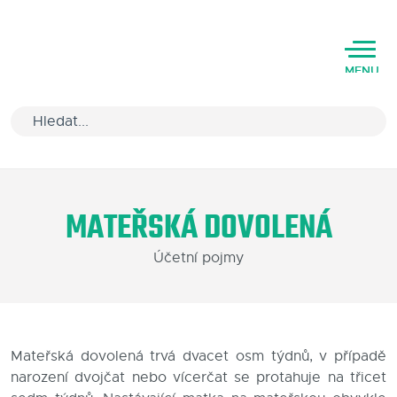
MENU
Úvod
MATEŘSKÁ DOVOLENÁ
Varianty software
Účetní pojmy
Školení
Podpora
Kariéra
Mateřská dovolená trvá dvacet osm týdnů, v případě
narození dvojčat nebo vícerčat se protahuje na třicet
Partneři