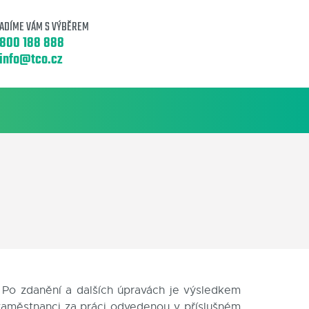
ADÍME VÁM S VÝBĚREM
800 188 888
info@tco.cz
 Po zdanění a dalších úpravách je výsledkem
zaměstnanci za práci odvedenou v příslušném