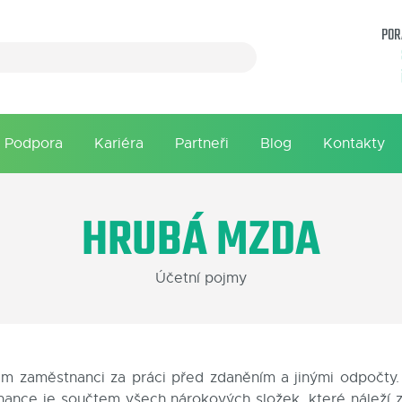
POR
Podpora
Kariéra
Partneři
Blog
Kontakty
HRUBÁ MZDA
Účetní pojmy
m zaměstnanci za práci před zdaněním a jinými odpočty.
nance je součtem všech nárokových složek, které náleží 