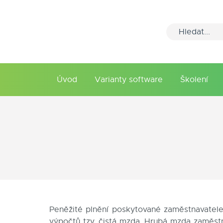
Úvod
Varianty software
Školení
Peněžité plnění poskytované zaměstnavatele
výpočtů tzv. čistá mzda. Hrubá mzda zaměst