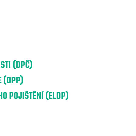
STI (DPČ)
 (DPP)
O POJIŠTĚNÍ (ELDP)