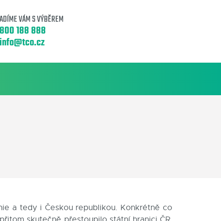
ADÍME VÁM S VÝBĚREM
800 188 888
info@tco.cz
nie a tedy i Českou republikou. Konkrétně co
přitom skutečně přestoupilo státní hranici ČR.