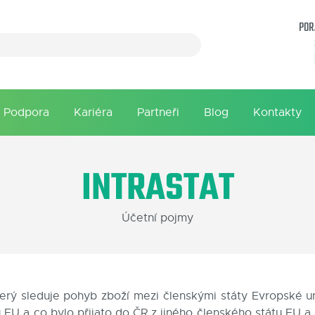
POR
Podpora
Kariéra
Partneři
Blog
Kontakty
INTRASTAT
Účetní pojmy
který sleduje pohyb zboží mezi členskými státy Evropské u
EU a co bylo přijato do ČR z jiného členského státu EU a 