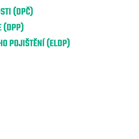
STI (DPČ)
 (DPP)
O POJIŠTĚNÍ (ELDP)