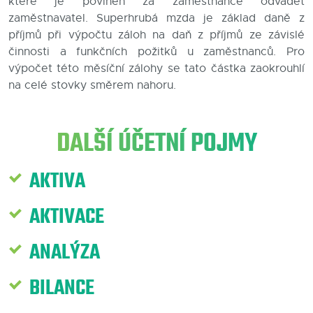
které je povinen za zaměstnance odvádět
zaměstnavatel. Superhrubá mzda je základ daně z
Blog
příjmů při výpočtu záloh na daň z příjmů ze závislé
činnosti a funkčních požitků u zaměstnanců. Pro
Kontakty
výpočet této měsíční zálohy se tato částka zaokrouhlí
na celé stovky směrem nahoru.
DALŠÍ ÚČETNÍ POJMY
AKTIVA
AKTIVACE
ANALÝZA
BILANCE