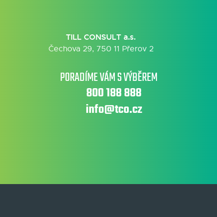
TILL CONSULT a.s.
Čechova 29, 750 11 Přerov 2
PORADÍME VÁM S VÝBĚREM
800 188 888
info@tco.cz