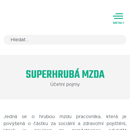
MENU
Úvod
SUPERHRUBÁ MZDA
Varianty software
Účetní pojmy
Školení
Podpora
Kariéra
Jedná se o hrubou mzdu pracovníka, která je
povýšená o částku za sociální a zdravotní pojištění,
Partneři