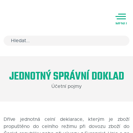
MENU
Úvod
JEDNOTNÝ SPRÁVNÍ DOKLAD
Varianty software
Účetní pojmy
Školení
Podpora
Kariéra
Dříve jednotná celní deklarace, kterým je zboží
propuštěno do celního režimu při dovozu zboží do
Partneři