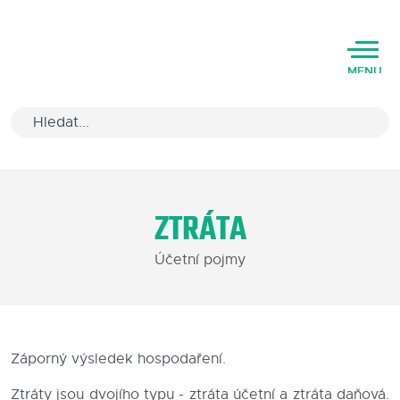
MENU
Úvod
ZTRÁTA
Varianty software
Účetní pojmy
Školení
Podpora
Kariéra
Záporný výsledek hospodaření.
Partneři
Ztráty jsou dvojího typu - ztráta účetní a ztráta daňová.