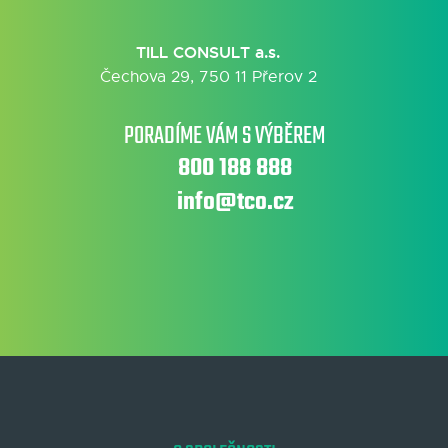
TILL CONSULT a.s.
Čechova 29, 750 11 Přerov 2
PORADÍME VÁM S VÝBĚREM
800 188 888
info@tco.cz