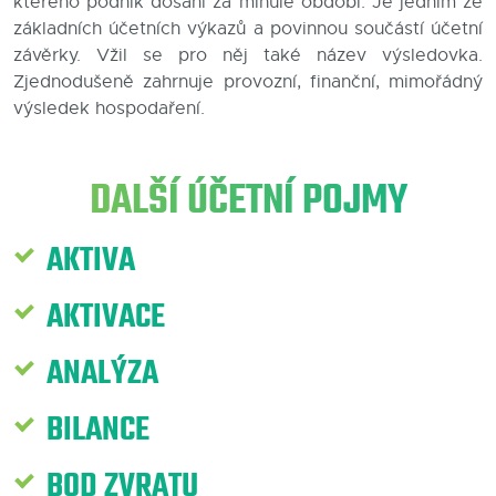
kterého podnik dosáhl za minulé období. Je jedním ze
základních účetních výkazů a povinnou součástí účetní
Blog
závěrky. Vžil se pro něj také název výsledovka.
Zjednodušeně zahrnuje provozní, finanční, mimořádný
Kontakty
výsledek hospodaření.
DALŠÍ ÚČETNÍ POJMY
AKTIVA
AKTIVACE
ANALÝZA
BILANCE
BOD ZVRATU