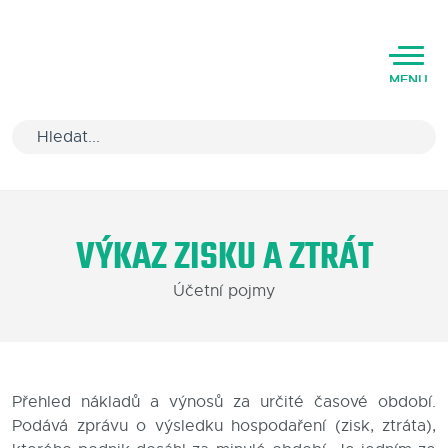
MENU
Úvod
VÝKAZ ZISKU A ZTRÁT
Varianty software
Účetní pojmy
Školení
Podpora
Kariéra
Přehled nákladů a výnosů za určité časové období.
Podává zprávu o výsledku hospodaření (zisk, ztráta),
Partneři