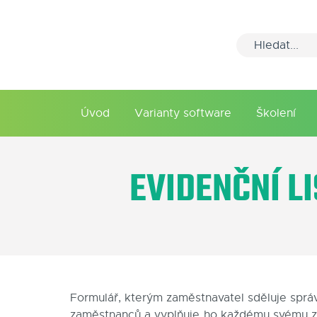
Úvod
Varianty software
Školení
EVIDENČNÍ L
Formulář, kterým zaměstnavatel sděluje sprá
zaměstnanců a vyplňuje ho každému svému zam