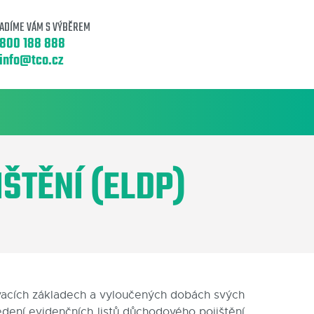
ADÍME VÁM S VÝBĚREM
800 188 888
info@tco.cz
ŠTĚNÍ (ELDP)
ovacích základech a vyloučených dobách svých
dení evidenčních listů důchodového pojištění