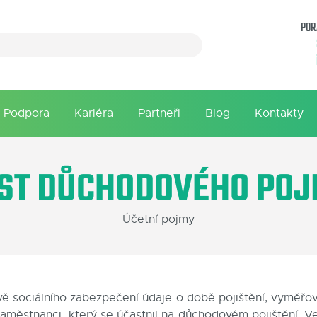
POR
Podpora
Kariéra
Partneři
Blog
Kontakty
IST DŮCHODOVÉHO POJI
Účetní pojmy
vě sociálního zabezpečení údaje o době pojištění, vyměř
ěstnanci, který se účastnil na důchodovém pojištění. Ve