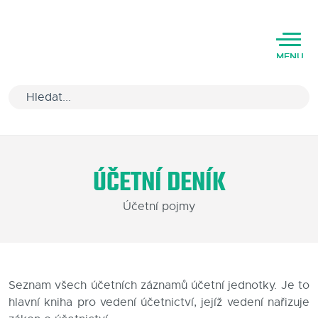
MENU
Úvod
ÚČETNÍ DENÍK
Varianty software
Účetní pojmy
Školení
Podpora
Kariéra
Seznam všech účetních záznamů účetní jednotky. Je to
hlavní kniha pro vedení účetnictví, jejíž vedení nařizuje
Partneři