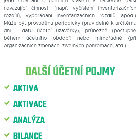
jeho srovnání s účetním stavem a následně další
navazující činnosti (např. vyčíslení inventarizačních
Blog
rozdílů, vypořádání inventarizačních rozdílů, apod.)
Může být prováděna periodicky (pravidelně k určitému
Kontakty
dni - datu účetní uzávěrky), průběžně (postupně
během účetního období) nebo mimořádně (při
organizačních změnách, živelných pohromách, atd.)
DALŠÍ ÚČETNÍ POJMY
AKTIVA
AKTIVACE
ANALÝZA
BILANCE