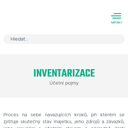
MENU
Úvod
INVENTARIZACE
Varianty software
Účetní pojmy
Školení
Podpora
Kariéra
Proces na sebe navazujících kroků, při kterém se
zjišťuje skutečný stav majetku, jeho zdrojů a závazků,
Partneři