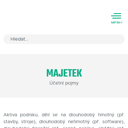
MENU
Úvod
MAJETEK
Varianty software
Účetní pojmy
Školení
Podpora
Kariéra
Aktiva podniku, dělí se na dlouhodobý hmotný (př.
stavby, stroje), dlouhodobý nehmotný (př. software),
Partneři