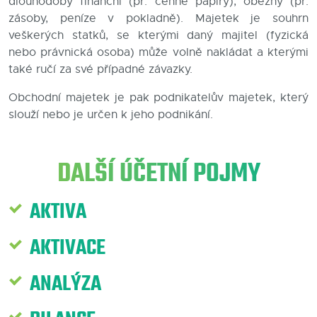
dlouhodobý finanční (př. cenné papíry), oběžný (př.
zásoby, peníze v pokladně). Majetek je souhrn
Blog
veškerých statků, se kterými daný majitel (fyzická
nebo právnická osoba) může volně nakládat a kterými
Kontakty
také ručí za své případné závazky.
Obchodní majetek je pak podnikatelův majetek, který
slouží nebo je určen k jeho podnikání.
DALŠÍ ÚČETNÍ POJMY
AKTIVA
AKTIVACE
ANALÝZA