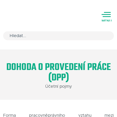
MENU
Úvod
DOHODA O PROVEDENÍ PRÁCE
Varianty software
(DPP)
Školení
Účetní pojmy
Podpora
Kariéra
Partneři
Forma pracovněprávního vztahu mezi