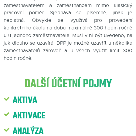
zaměstnavatelem a zaměstnancem mimo klasický
Blog
pracovní poměr.
Sjednává se písemně, jinak je
neplatná.
Obvykle se využívá pro provedení
Kontakty
konkrétního úkolu na dobu maximálně 300 hodin ročně
u u jednoho zaměstnavatele.
Musí v ní být uvedeno, na
jak dlouho se uzavírá. DPP je možné uzavřít u několika
zaměstnavatelů zároveň a u všech využít limit 300
hodin ročně.
DALŠÍ ÚČETNÍ POJMY
AKTIVA
AKTIVACE
ANALÝZA