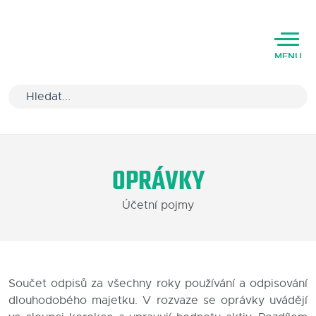
MENU
Úvod
OPRÁVKY
Varianty software
Účetní pojmy
Školení
Podpora
Kariéra
Součet odpisů za všechny roky používání a odpisování
dlouhodobého majetku. V rozvaze se oprávky uvádějí
Partneři