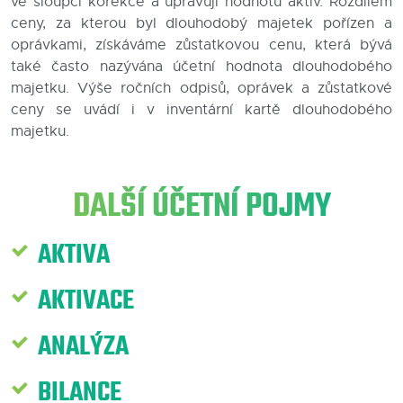
ve sloupci korekce a upravují hodnotu aktiv. Rozdílem
ceny, za kterou byl dlouhodobý majetek pořízen a
Blog
oprávkami, získáváme zůstatkovou cenu, která bývá
také často nazývána účetní hodnota dlouhodobého
Kontakty
majetku. Výše ročních odpisů, oprávek a zůstatkové
ceny se uvádí i v inventární kartě dlouhodobého
majetku.
DALŠÍ ÚČETNÍ POJMY
AKTIVA
AKTIVACE
ANALÝZA
BILANCE