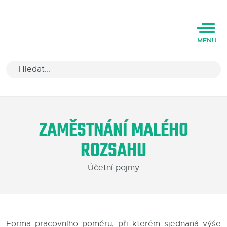
MENU
Úvod
ZAMĚSTNÁNÍ MALÉHO
Varianty software
ROZSAHU
Školení
Účetní pojmy
Podpora
Kariéra
Partneři
Forma pracovního poměru, při kterém sjednaná výše