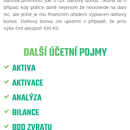
daňová povinnost jde o tzv. daňový bonus. Jedná se o
případ, kdy plátce daně nejenom že neodvede na dani
Blog
nic, ale ještě je mu finančním úřadem vyplacen daňový
bonus. Daňový bonus lze uplatnit v případě, že jeho
Kontakty
výše činí alespoň 100 Kč.
DALŠÍ ÚČETNÍ POJMY
AKTIVA
AKTIVACE
ANALÝZA
BILANCE
BOD ZVRATU