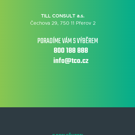
TILL CONSULT a.s.
Čechova 29, 750 11 Přerov 2
PORADÍME VÁM S VÝBĚREM
800 188 888
info@tco.cz