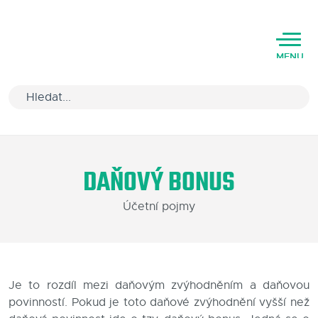
MENU
Úvod
DAŇOVÝ BONUS
Varianty software
Účetní pojmy
Školení
Podpora
Kariéra
Je to rozdíl mezi daňovým zvýhodněním a daňovou
povinností. Pokud je toto daňové zvýhodnění vyšší než
Partneři